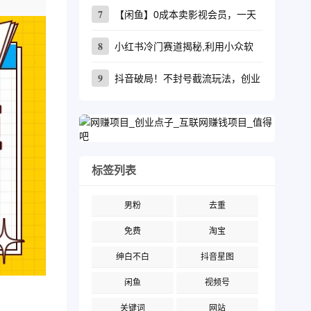
7
【闲鱼】0成本卖影视会员，一天
8
小红书冷门赛道揭秘,利用小众软
9
抖音破局！不封号截流玩法，创业
标签列表
男粉
去重
免费
淘宝
绅白不白
抖音星图
闲鱼
视频号
关键词
网站