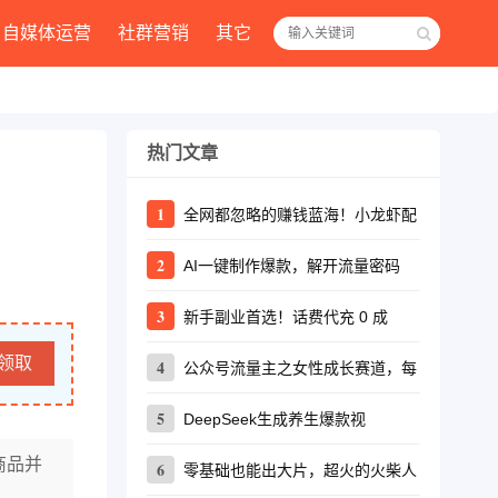
自媒体运营
社群营销
其它
热门文章
1
全网都忽略的赚钱蓝海！小龙虾配
2
AI一键制作爆款，解开流量密码
3
新手副业首选！话费代充 0 成
领取
4
公众号流量主之女性成长赛道，每
5
DeepSeek生成养生爆款视
商品并
6
零基础也能出大片，超火的火柴人