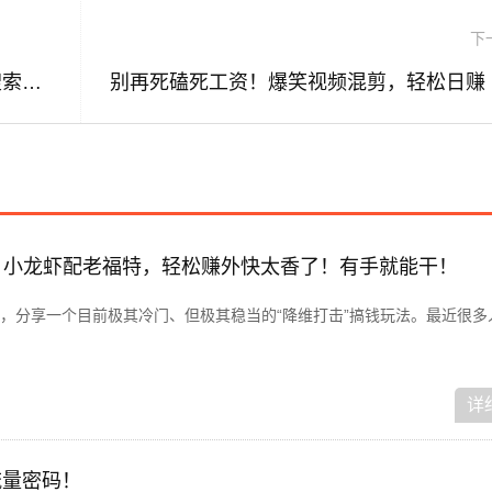
下
抖音国补福利，靠评论区截流，赚抖音搜索佣金，小白当天见收益，日入500+
！小龙虾配老福特，轻松赚外快太香了！有手就能干！
，分享一个目前极其冷门、但极其稳当的“降维打击”搞钱玩法。最近很多
详
流量密码！