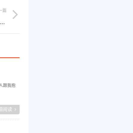
一篇
别再死磕死工资！爆笑视频混剪，轻松日赚 300+
人跟我抱
细阅读