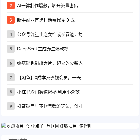
2
AI一键制作爆款，解开流量密码
3
新手副业首选！话费代充 0 成
4
公众号流量主之女性成长赛道，每
5
DeepSeek生成养生爆款视
6
零基础也能出大片，超火的火柴人
7
【闲鱼】0成本卖影视会员，一天
8
小红书冷门赛道揭秘,利用小众软
9
抖音破局！不封号截流玩法，创业