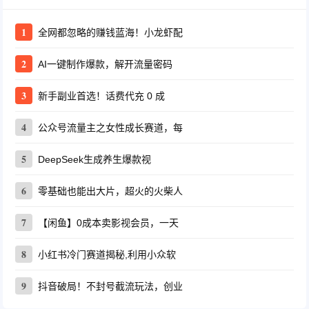
1
全网都忽略的赚钱蓝海！小龙虾配
2
AI一键制作爆款，解开流量密码
3
新手副业首选！话费代充 0 成
4
公众号流量主之女性成长赛道，每
5
DeepSeek生成养生爆款视
6
零基础也能出大片，超火的火柴人
7
【闲鱼】0成本卖影视会员，一天
8
小红书冷门赛道揭秘,利用小众软
9
抖音破局！不封号截流玩法，创业